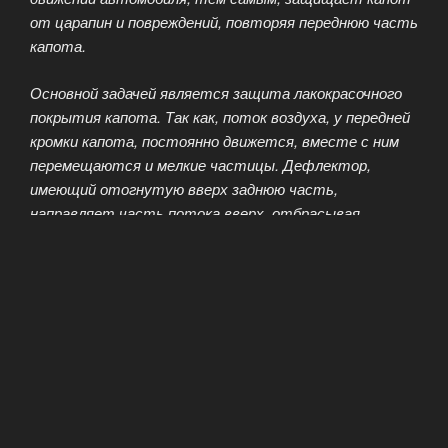
от царапин и повреждений, повторяя переднюю часть
капота.
Основной задачей является защита лакокрасочного
покрытия капота. Так как, поток воздуха, у передней
кромки капота, постоянно движется, вместе с ним
перемещаются и мелкие частицы. Дефлектор,
имеющий отогнутую вверх заднюю часть,
направляет часть потока вверх, отбрасывая
частицы и камни вверх, защищая лобовое стекло и
капот. Наши дефлекторы легко устанавливаются, и
исключают возможность снятия при закрытом
капоте.
А вот защитить фары поможет специальная
защита. Фары легко подвергаются повреждению,
поэтому для обеспечения сохранности фар,
разработали пластиковый съемный щиток, который