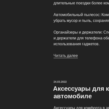
длительные поездки более ко
Автомобильный пылесос: Ком
убрать мусор и пыль, сохраня
Органайзеры и держатели: Сп
и держатели для телефона обе
использования гаджетов.
Читать далее
«Аксессуары
для
авто:
что
стоит
ОПУБЛИКОВАНО
24.03.2022
купить
Аксессуары для 
в
автомобиле
первую
очередь?»
Аксессуары для комфорта в а