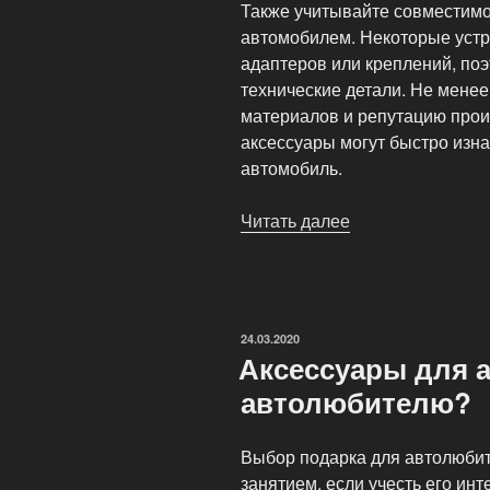
Также учитывайте совместимо
автомобилем. Некоторые устр
адаптеров или креплений, поэ
технические детали. Не менее
материалов и репутацию прои
аксессуары могут быстро изн
автомобиль.
Читать далее
«Аксессуары
для
автомобиля:
что
нужно
ОПУБЛИКОВАНО
24.03.2020
знать
Аксессуары для а
перед
автолюбителю?
покупкой»
Выбор подарка для автолюбит
занятием, если учесть его ин