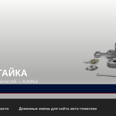
ГАЙКА
апчастей — AutoNut
части
Доменные имена для сайта авто-тематики