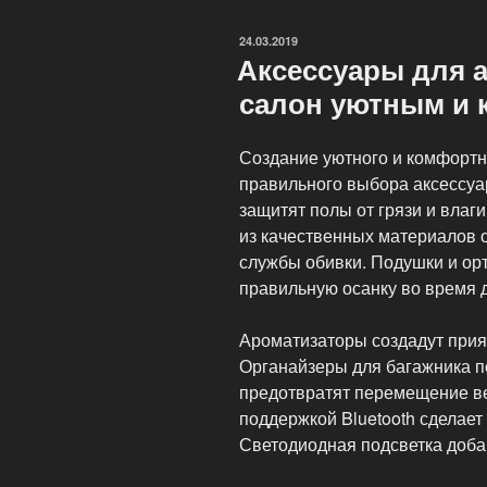
что
подарить
ОПУБЛИКОВАНО
24.03.2019
автолюбителю?»
Аксессуары для а
салон уютным и
Создание уютного и комфортн
правильного выбора аксессуа
защитят полы от грязи и влаги
из качественных материалов 
службы обивки. Подушки и ор
правильную осанку во время 
Ароматизаторы создадут прия
Органайзеры для багажника п
предотвратят перемещение ве
поддержкой Bluetooth сделает
Светодиодная подсветка добав