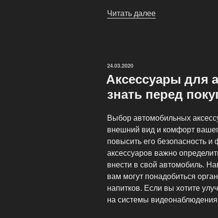
Читать далее
«Аксессуары
для
комфорта
в
автомобиле»
ОПУБЛИКОВАНО
24.03.2020
Аксессуары для 
знать перед поку
Выбор автомобильных аксессу
внешний вид и комфорт вашег
повысить его безопасность и 
аксессуаров важно определит
внести в свой автомобиль. На
вам могут понадобиться орга
напитков. Если вы хотите улу
на системы видеонаблюдения 