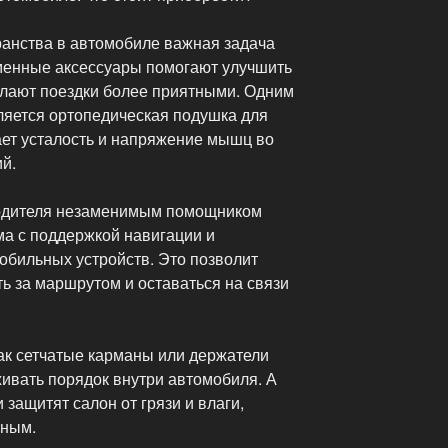
анства в автомобиле важная задача
менные аксессуары помогают улучшить
елают поездки более приятными. Одним
ляется ортопедическая подушка для
ает усталость и напряжение мышц во
й.
водителя незаменимым помощником
ма с поддержкой навигации и
бильных устройств. Это позволит
ь за маршрутом и оставаться на связи
как сетчатые карманы или держатели
живать порядок внутри автомобиля. А
 защитят салон от грязи и влаги,
нным.