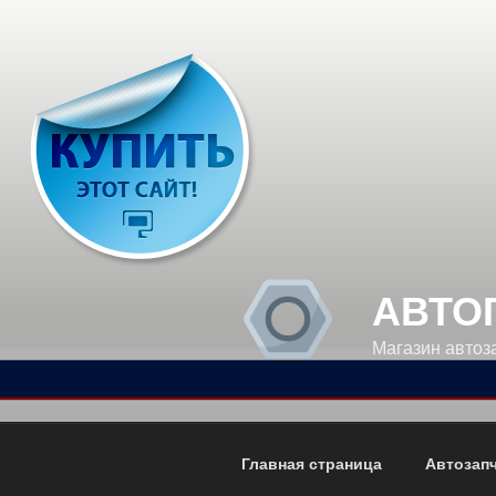
Перейти
к
содержимому
АВТО
Магазин автоз
Главная страница
Автозап