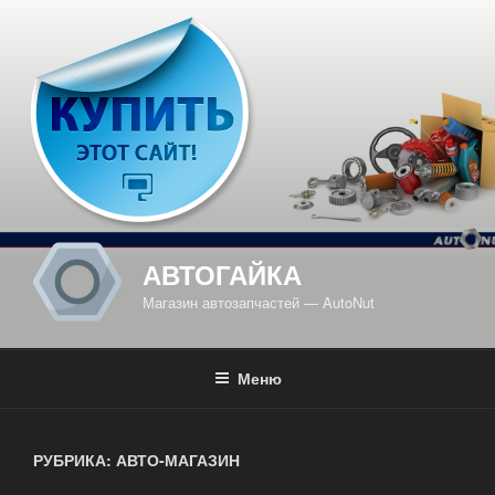
Перейти
к
содержимому
АВТОГАЙКА
Магазин автозапчастей — AutoNut
Меню
РУБРИКА: АВТО-МАГАЗИН