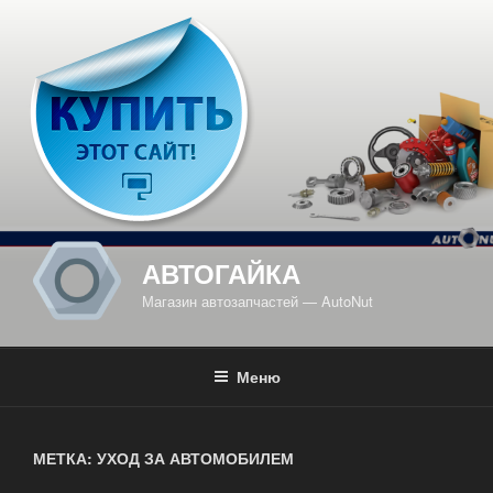
Перейти
к
содержимому
АВТОГАЙКА
Магазин автозапчастей — AutoNut
Меню
МЕТКА: УХОД ЗА АВТОМОБИЛЕМ