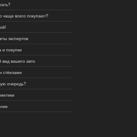
рать?
о чаще всего покупают?
ой!
еты экспертов
 и покупки
й вид вашего авто
и стёклами
рвую очередь?
сметики
ение