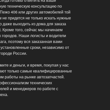
егда готовы ответить на ваши
ную техническую консультацию по
 Пежо 406 или других автомобилей той
м не придется не только искать нужные
но даже выходить из дома для заказа
t. Кроме того, сейчас мы начинаем
их городов. Наши логисты и водители
ага, поэтому вся заказанная вами
 установленные сроки, независимо от
городе России.
ите и деньги, и время, покупая у нас
отают только самые квалифицированные
м работы на рынке автозапчастей.
рофессионализм технических
телей и менеджеров по работе с
пеха.