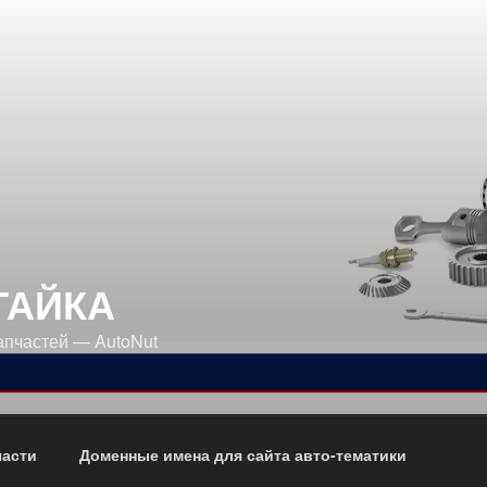
ГАЙКА
апчастей — AutoNut
части
Доменные имена для сайта авто-тематики