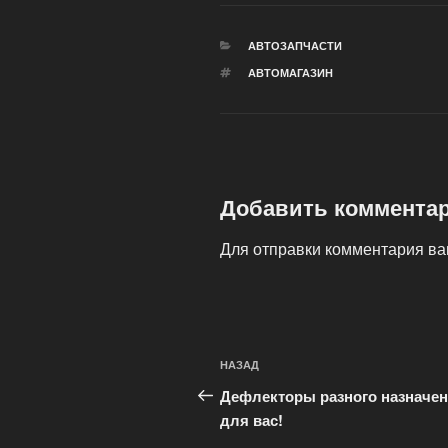
РУБРИКИ
АВТОЗАПЧАСТИ
МЕТКИ
АВТОМАГАЗИН
Добавить коммента
Для отправки комментария в
Навигация
Предыдущая
НАЗАД
по
запись:
Дефлекторы разного назначе
записям
для вас!