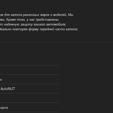
в для капота различных марок и моделей. Мы
ми. Кроме того, у нас представлены
чит надежную защиту вашего автомобиля,
идеально
повторяя форму передней части капота.
к
и AutoNUT
марок