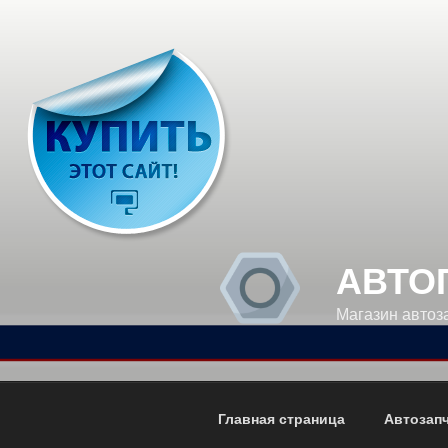
Перейти
к
содержимому
АВТО
Магазин автоз
Главная страница
Автозап