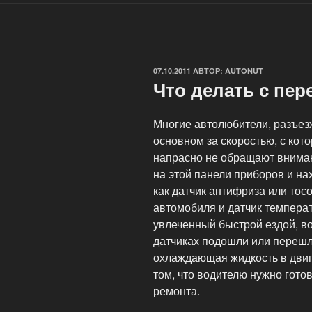
ОПУБЛИКОВАНО
07.10.2011
АВТОР:
AUTONUT
Что делать с пер
Многие автолюбители, разъез
основном за скоростью, с кот
напрасно не обращают внимани
на этой панели приборов и на
как датчик антифриза или то
автомобиля и датчик температ
увлеченный быстрой ездой, во
датчиках подошли или перешли
охлаждающая жидкость в двига
том, что водителю нужно гото
ремонта.