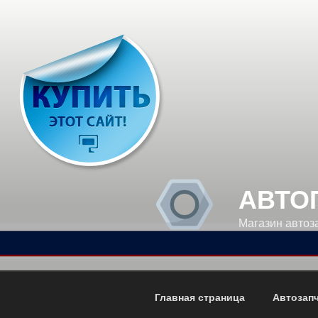
Перейти
к
содержимому
АВТО
Магазин автоз
Главная страница
Автозап