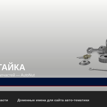
ГАЙКА
апчастей — AutoNut
части
Доменные имена для сайта авто-тематики