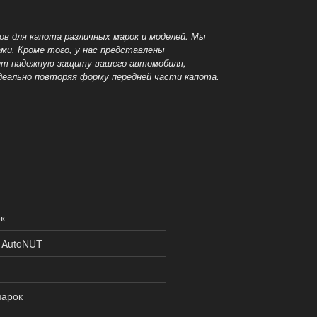
в для капота различных марок и моделей. Мы
ми. Кроме того, у нас представлены
чит надежную защиту вашего автомобиля,
идеально
повторяя форму передней части капота.
к
и AutoNUT
марок