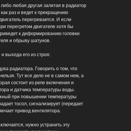
, либо любая другая залитая в радиатор
, как раз и ведет к прекращению
 двигатель перегревается. И если
при перегретом двигателе хотя бы
 приведет к деформированию головки
теля и обрыву шатунов.
и выхода его из строя:
ува радиатора. Говорить о том, что
ельзя. Тут все дело не в самом нем, а
торая состоит из реле включения и
ора и датчика температуры воды.
ожный при повышении температуры
падает тосол, сигнализирует (передает
лючает привод вентилятора.
включается, нужно устранить эту