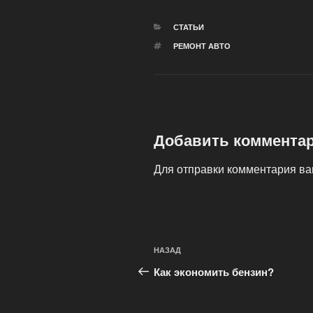
РУБРИКИ
СТАТЬИ
МЕТКИ
РЕМОНТ АВТО
Добавить коммента
Для отправки комментария в
Навигация
Предыдущая
НАЗАД
по
запись:
Как экономить бензин?
записям